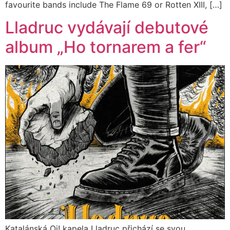
favourite bands include The Flame 69 or Rotten XIII, […]
Lladruc vydávají debutové
album „Ho tornarem a fer“
Katalánská Oi! kapela Lladruc přichází se svou