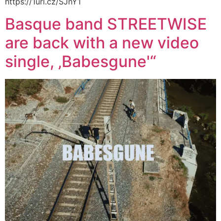
https://1url.cz/SJnY1
Basque band STREETWISE
are back with a new video
single, ‚Babesgune'“