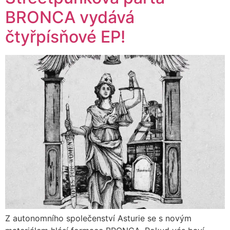
BRONCA vydává
čtyřpísňové EP!
Z autonomního společenství Asturie se s novým