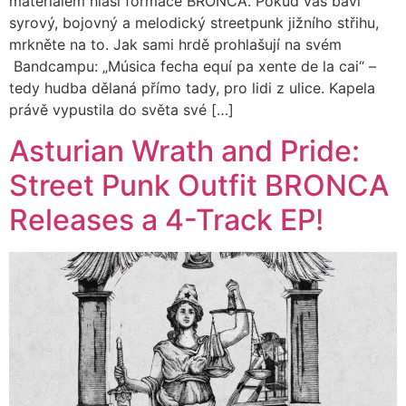
materiálem hlásí formace BRONCA. Pokud vás baví
syrový, bojovný a melodický streetpunk jižního střihu,
mrkněte na to. Jak sami hrdě prohlašují na svém
Bandcampu: „Música fecha equí pa xente de la cai“ –
tedy hudba dělaná přímo tady, pro lidi z ulice. Kapela
právě vypustila do světa své […]
Asturian Wrath and Pride:
Street Punk Outfit BRONCA
Releases a 4-Track EP!