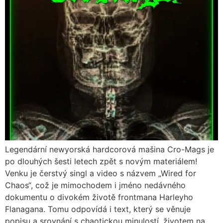
Legendární newyorská hardcorová mašina Cro-Mags je
po dlouhých šesti letech zpět s novým materiálem!
Venku je čerstvý singl a video s názvem „Wired for
Chaos“, což je mimochodem i jméno nedávného
dokumentu o divokém životě frontmana Harleyho
Flanagana. Tomu odpovídá i text, který se věnuje
popisu a srovnání s chaotickou minulostí, životem na