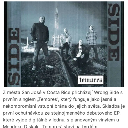
Z města San José v Costa Rice přicházejí Wrong Side s
prvním singlem „Temores“, který funguje jako jasná a
nekompromisní vstupní brána do jejich světa. Skladba je
první ochutnávkou ze stejnojmenného debutového EP,
které vyjde digitálně v lednu, s plánovaným vinylem u
Mendeku Diskak. „Temores“ staví na tvrdém,