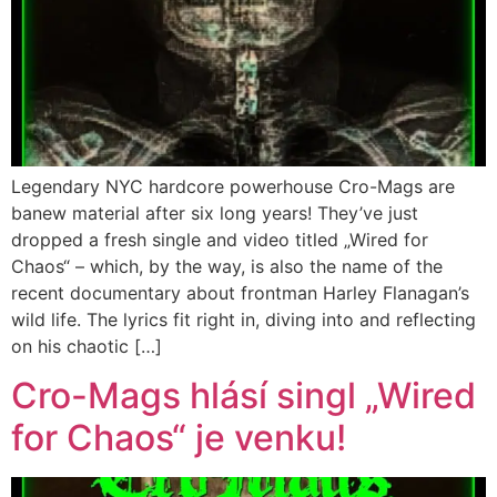
Legendary NYC hardcore powerhouse Cro-Mags are
banew material after six long years! They’ve just
dropped a fresh single and video titled „Wired for
Chaos“ – which, by the way, is also the name of the
recent documentary about frontman Harley Flanagan’s
wild life. The lyrics fit right in, diving into and reflecting
on his chaotic […]
Cro-Mags hlásí singl „Wired
for Chaos“ je venku!