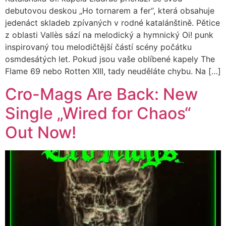
debutovou deskou „Ho tornarem a fer“, která obsahuje
jedenáct skladeb zpívaných v rodné katalánštině. Pětice
z oblasti Vallès sází na melodický a hymnický Oi! punk
inspirovaný tou melodičtější částí scény počátku
osmdesátých let. Pokud jsou vaše oblíbené kapely The
Flame 69 nebo Rotten XIII, tady neuděláte chybu. Na […]
Cro-Mags Are Back: New
Single „Wired for Chaos“
Out Now!