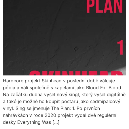
Hardcore projekt Skinhead v poslední době válcuje
pódia a válí společně s kapelami jako Blood For Blood.
Na začátku dubna vyšel nový singl, který vyšel digitálně
a také je možné ho koupit postaru jako sedmipalcový
vinyl. Sing se jmenuje The Plan: 1. Po prvních
nahrávkách v roce 2020 projekt vydal dvě regulérní
desky Everything Was […]