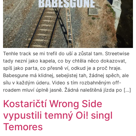
Tenhle track se mi trefil do uší a zůstal tam. Streetwise
tady nezní jako kapela, co by chtěla něco dokazovat,
spíš jako parta, co přesně ví, odkud je a proč hraje.
Babesgune má klidnej, sebejistej tah, žádnej spěch, ale
sílu v každým úderu. Video s tím rozbahněným off-
roadem mluví úplně jasně. Žádná naleštěná jízda po […]
Kostaričtí Wrong Side
vypustili temný Oi! singl
Temores