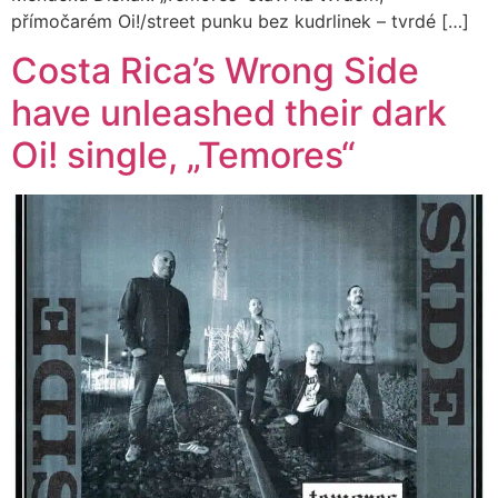
přímočarém Oi!/street punku bez kudrlinek – tvrdé […]
Costa Rica’s Wrong Side
have unleashed their dark
Oi! single, „Temores“