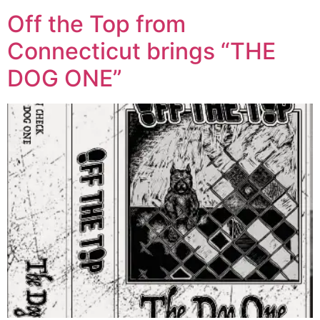
Off the Top from
Connecticut brings “THE
DOG ONE”