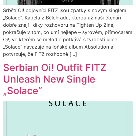
Srbští Oi! bojovníci FITZ jsou zpátky s novým singlem
„Solace“. Kapela z Bělehradu, kterou už naši čtenáři
dobře znají i díky rozhovoru na Tighten Up Zine,
pokračuje v tom, co umí nejlépe – syrovém, přímočarém
Oi!, ve kterém se melodie potkává s tvrdostí ulice.
„Solace“ navazuje na loňské album Absolution a
potvrzuje, že FITZ rozhodně […]
Serbian Oi! Outfit FITZ
Unleash New Single
„Solace“