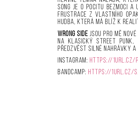
hlavně temná nálada, která
song je o pocitu bezmoci a 
frustrace z vlastního opak
hudba, která má blíž k reali
Wrong Side
jsou pro mě nové j
na klasický street punk, 
předzvěst silné nahrávky a j
Instagram:
https://1url.cz/
Bandcamp:
https://1url.cz/S