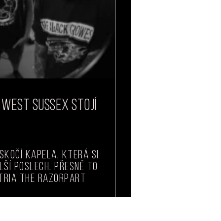
WEST SUSSEX STOJÍ
skočí kapela, která si
lší poslech. Přesně to
 tria The Razorpart