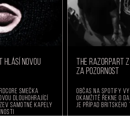
IT HLÁSÍ NOVOU
THE RAZORPART Z 
ZA POZORNOST
ardcore smečka
Občas na Spotify vy
ovou dlouhohrající
okamžitě řekne o da
ázev samotné kapely
je případ britského
snosti
READ MORE