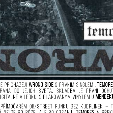
ce přicházejí
Wrong Side
s prvním singlem „
Temore
rána do jejich světa. Skladba je první och
digitálně v lednu, s plánovaným vinylem u
Mendek
 přímočarém Oi!/street punku bez kudrlinek – 