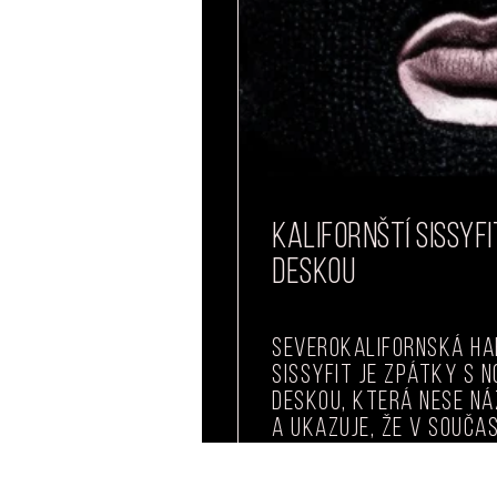
KALIFORNŠTÍ SISSYF
DESKOU
Severokalifornská h
Sissyfit je zpátky s n
deskou, která nese n
a ukazuje, že v souča
READ MORE