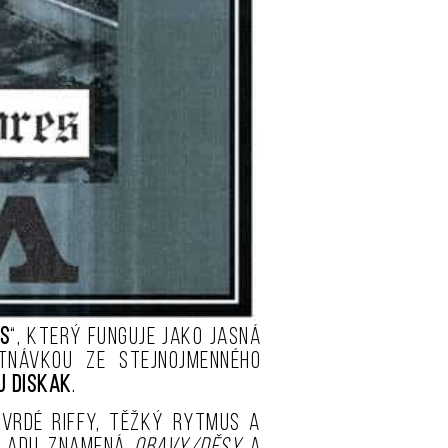
s
“, který funguje jako jasná
utnávkou ze stejnojmenného
u Diskak
.
tvrdé riffy, těžký rytmus a