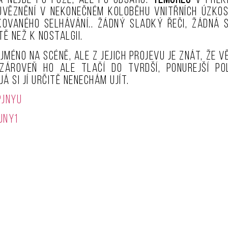
 nejde po póze, ale po obsahu.
Temores
v pře
uvěznění v nekonečném koloběhu vnitřních úzkos
ovaného selhávání.. Žádný sladký řeči, žádná s
tě než k nostalgii.
méno na scéně, ale z jejich projevu je znát, že v
zároveň ho ale tlačí do tvrdší, ponurejší pol
á si jí určitě nenechám ujít.
pJnYu
JnY1