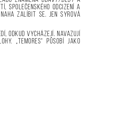
kladu znamená
Obavy/Děsy
a
tí, společenského odcizení a
naha zalíbit se. Jen syrová
ědí, odkud vycházejí. Navazují
ohy. „Temores“ působí jako