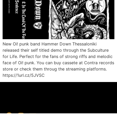
New Oi! punk band Hammer Down Thessaloniki
released their self titled demo through the Subculture
for Life. Perfect for the fans of strong riffs and melodic
face of Oi! punk. You can buy cassete at Contra records
store or check them throug the streaming platforms.
https://1url.cz/5JVSC