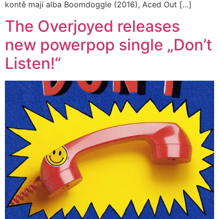
kontě mají alba Boomdoggle (2016), Aced Out […]
The Overjoyed releases
new powerpop single „Don’t
Listen!“