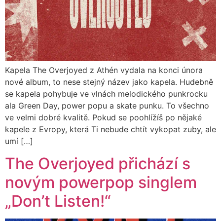
Kapela The Overjoyed z Athén vydala na konci února
nové album, to nese stejný název jako kapela. Hudebně
se kapela pohybuje ve vlnách melodického punkrocku
ala Green Day, power popu a skate punku. To všechno
ve velmi dobré kvalitě. Pokud se poohlížíš po nějaké
kapele z Evropy, která Ti nebude chtít vykopat zuby, ale
umí […]
The Overjoyed přichází s
novým powerpop singlem
„Don’t Listen!“