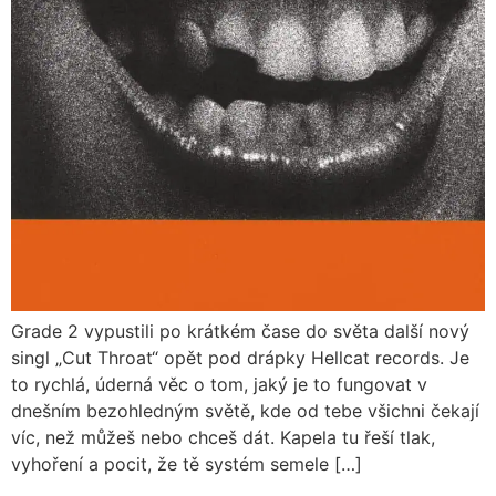
Grade 2 vypustili po krátkém čase do světa další nový
singl „Cut Throat“ opět pod drápky Hellcat records. Je
to rychlá, úderná věc o tom, jaký je to fungovat v
dnešním bezohledným světě, kde od tebe všichni čekají
víc, než můžeš nebo chceš dát. Kapela tu řeší tlak,
vyhoření a pocit, že tě systém semele […]