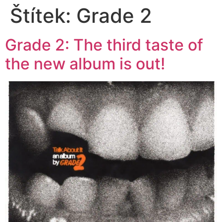
Štítek:
Grade 2
Grade 2: The third taste of
the new album is out!