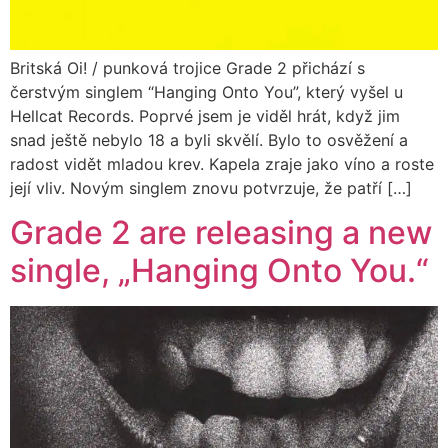
Britská Oi! / punková trojice Grade 2 přichází s
čerstvým singlem “Hanging Onto You”, který vyšel u
Hellcat Records. Poprvé jsem je viděl hrát, když jim
snad ještě nebylo 18 a byli skvělí. Bylo to osvěžení a
radost vidět mladou krev. Kapela zraje jako víno a roste
její vliv. Novým singlem znovu potvrzuje, že patří […]
Grade 2 are releasing a new
single, „Hanging Onto You.“