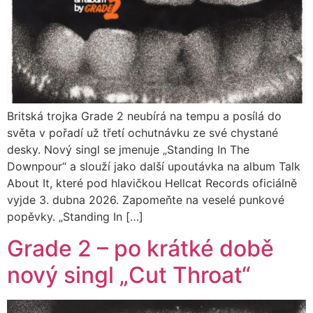
Britská trojka Grade 2 neubírá na tempu a posílá do
světa v pořadí už třetí ochutnávku ze své chystané
desky. Nový singl se jmenuje „Standing In The
Downpour“ a slouží jako další upoutávka na album Talk
About It, které pod hlavičkou Hellcat Records oficiálně
vyjde 3. dubna 2026. Zapomeňte na veselé punkové
popěvky. „Standing In […]
Grade 2 – po krátké době
nový singl „Cut Throat“