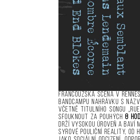
Francouzská scéna v Rennes
Bandcampu nahrávku s náz
včetně titulního songu „Ru
sfouknout za pouhých
8 hod
drží vysokou úroveň a baví m
syrové pouliční reality, od
jako sociální odcizení, od