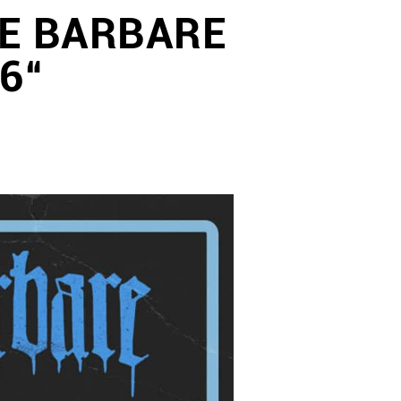
UE BARBARE
6“