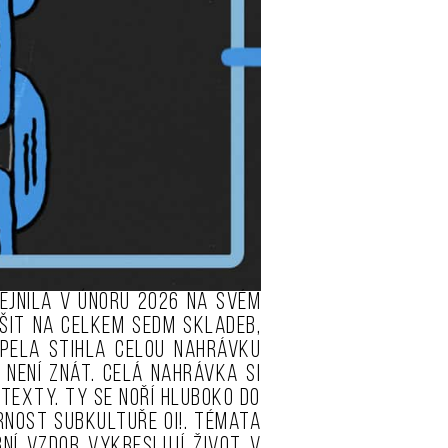
ejnila v únoru 2026 na svém
ěšit na celkem sedm skladeb,
pela stihla celou nahrávku
není znát. Celá nahrávka si
 texty. Ty se noří hluboko do
rnost subkultuře Oi!. Témata
ní vzdor vykreslují život v