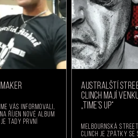
YMAKER
AUSTRALŠTÍ STRE
CLINCH MAJÍ VENK
„TIME’S UP“
me vás informovali,
na říjen nové album
 je tady první
Melbournská street
Clinch je zpátky se