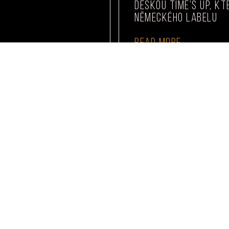
deskou Time’s Up, k
německého labelu
READ MORE
COPYRIGHT © 2026 TIGHTENUPZINE.COM