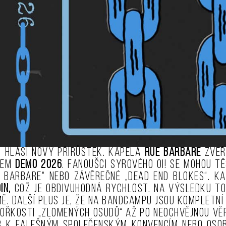
 hlásí nový přírůstek. Kapela
Rue Barbare
zveř
vem
Demo 2026
. Fanoušci syrového Oi! se mohou t
e Barbare“ nebo závěrečné „Dead End Blokes“.
Ka
in,
což je obdivuhodná rychlost. Na výsledku to 
ě. Další plus je, že na BandCampu jsou kompletní
 hořkosti „zlomených osudů“ až po neochvějnou vě
por k falešným společenským konvencím nebo osob