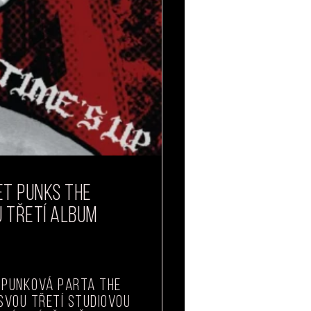
ET PUNKS THE
U TŘETÍ ALBUM
punková parta The
 svou třetí studiovou