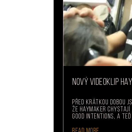
NOVÝ VIDEOKLIP HA
Před krátkou dobou js
že Haymaker chystají 
Good Intentions, a teď
READ MORE