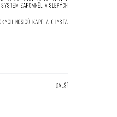
é systém zapomněl v slepých
ických nosičů kapela chystá
DALŠÍ