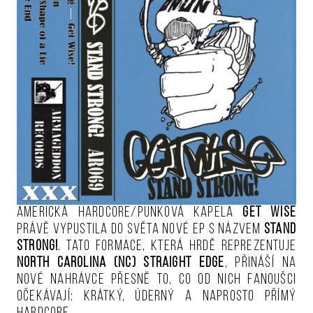
Americká hardcore/punková kapela
Get Wise
právě vypustila do světa nové EP s názvem
Stand
Strong!
. Tato formace, která hrdě reprezentuje
North Carolina (NC) Straight Edge
, přináší na
nové nahrávce přesně to, co od nich fanoušci
očekávají: krátký, úderný a naprosto přímý