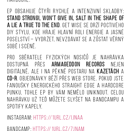
hardcore.
EP obsahuje čtyři rychlé a intenzivní skladby:
Stand Strong!, Won’t Give In, Salt In The Shape of
a Lie a True to The End
. Get Wise se drží poctivého
DIY stylu, kde hraje hlavní roli energie a jasné
poselství – vydržet, nevzdávat se a zůstat věrný
sobě i scéně.
Pro sběratele fyzických nosičů je nahrávka
dostupná přes
Armageddon records
nejen
digitálně, ale i na pěkně postaru na
kazetách
a
CD-R
. Objednávky běží přes web store. Pokud jste
fanoušky energického straight edge a hardcore
punku, tohle EP by vám nemělo uniknout. Celou
nahrávku už teď můžete slyšet na Bandcampu a
Spotify kapely.
Instagram:
https://1url.cz/iJnaA
Bandcamp:
https://1url.cz/7Jnam