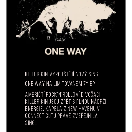
KILLER KIN VYPOUŠTĚJÍ NOVÝ SINGL
ONE WAY NA LIMITOVANÉM 7″ EP
Američtí rock’n’rolloví divočáci
Killer Kin jsou zpět s plnou nádrží
energie. Kapela z New Havenu v
Connecticutu právě zveřejnila
singl