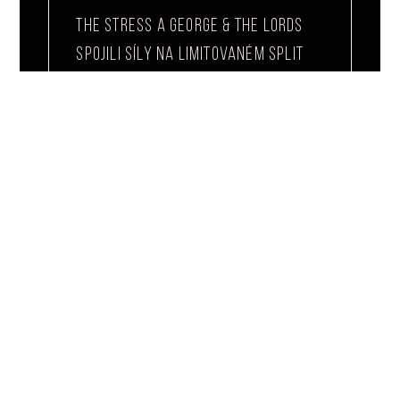
THE STRESS A GEORGE & THE LORDS
SPOJILI SÍLY NA LIMITOVANÉM SPLIT
SINGLU
Hard Part Records přichází s další
lahůdkou pro fanoušky Oi! a
street punku. Vyšlo nové split 7″
The Stress /
READ MORE