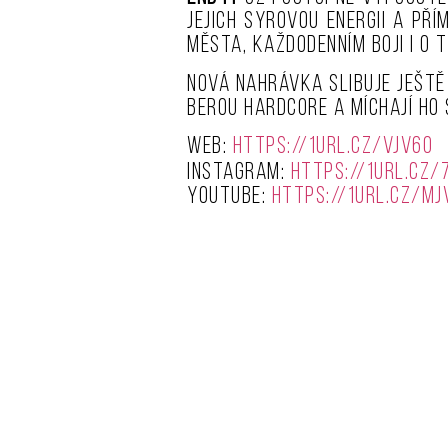
jejich syrovou energii a př
města, každodenním boji i o 
Nová nahrávka slibuje ještě
berou hardcore a míchají ho 
Web:
https://1url.cz/VJV6o
Instagram:
https://1url.cz/
Youtube:
https://1url.cz/mJ