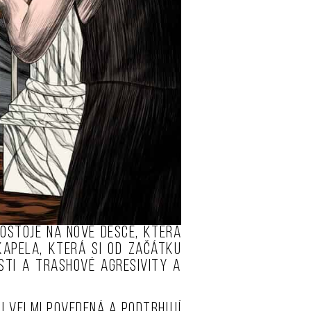
ostoje na nové desce, která
 Kapela, která si od začátku
sti a trashové agresivity a
u velmi povedená a podtrhují