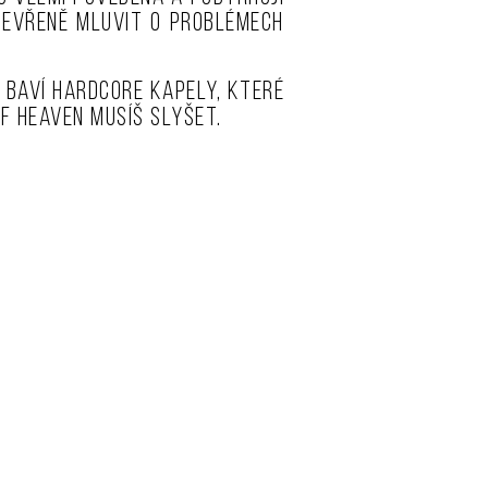
otevřeně mluvit o problémech
 baví hardcore kapely, které
of Heaven musíš slyšet.