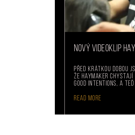
NOVÝ VIDEOKLIP HA
Před krátkou dobou js
že Haymaker chystají 
Good Intentions, a teď
READ MORE