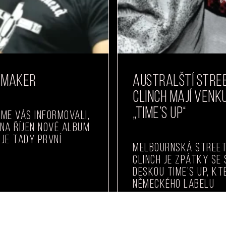
YMAKER
AUSTRALŠTÍ STRE
CLINCH MAJÍ VENK
„TIME’S UP“
me vás informovali,
na říjen nové album
 je tady první
Melbournská street
Clinch je zpátky se
deskou Time’s Up, k
německého labelu
READ MORE