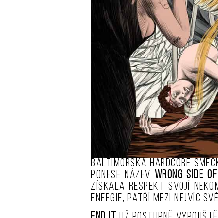
Baltimorská hardcore sme
ponese název
Wrong Side of
získala respekt svojí neko
energie, patří mezi nejvíc s
END IT
už postupně vypouštějí