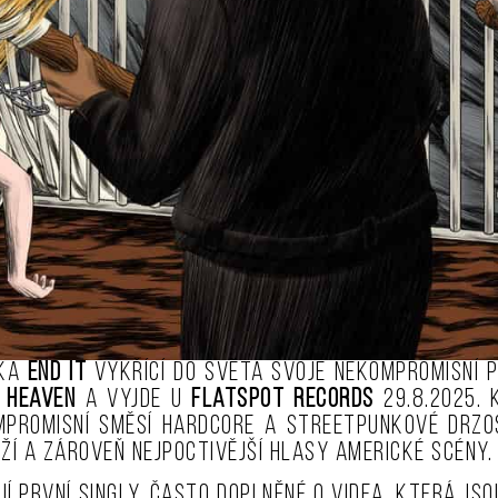
čka
END IT
vykřící do světa svoje nekompromisní p
 Heaven
a vyjde u
Flatspot Records
29.8.2025.
mpromisní směsí hardcore a streetpunkové drzo
věží a zároveň nejpoctivější hlasy americké scény.
 první singly, často doplněné o videa, která jso