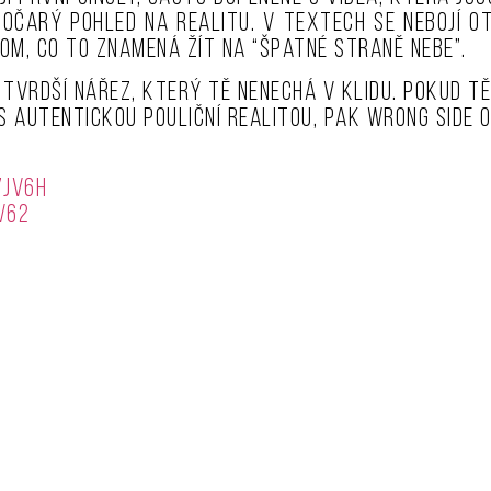
ímočarý pohled na realitu. V textech se nebojí 
tom, co to znamená žít na “špatné straně nebe”.
 tvrdší nářez, který tě nenechá v klidu. Pokud tě
s autentickou pouliční realitou, pak Wrong Side 
7JV6H
V62