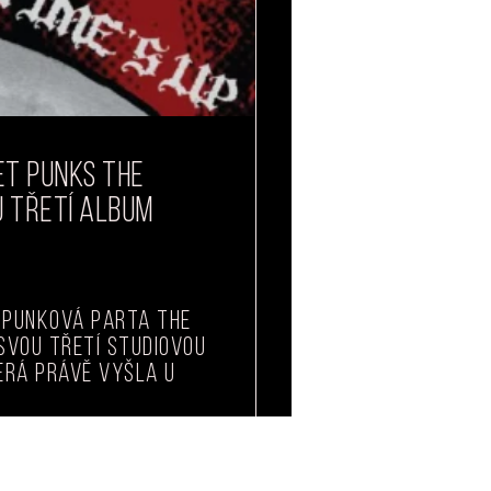
ET PUNKS THE
U TŘETÍ ALBUM
punková parta The
 svou třetí studiovou
terá právě vyšla u