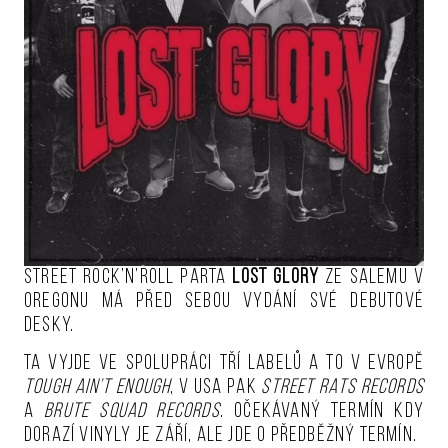
Street rock’n’roll parta
Lost Glory
ze Salemu v
Oregonu má před sebou vydání své debutové
desky.
Ta vyjde ve spolupráci tří labelů a to v Evropě
Tough Ain’t Enough
, v USA pak
Street Rats Records
a
Brute Squad Records
. Očekávaný termín kdy
dorazí vinyly je září, ale jde o předběžný termín.