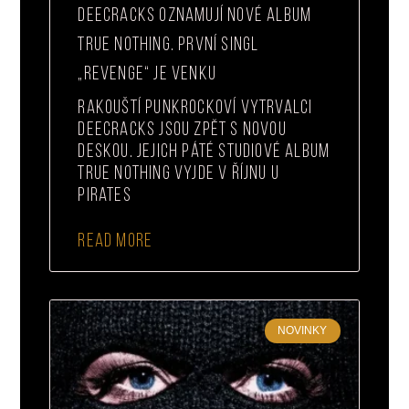
DEECRACKS OZNAMUJÍ NOVÉ ALBUM
TRUE NOTHING. PRVNÍ SINGL
„REVENGE“ JE VENKU
Rakouští punkrockoví vytrvalci
DeeCracks jsou zpět s novou
deskou. Jejich páté studiové album
True Nothing vyjde v říjnu u
Pirates
READ MORE
NOVINKY