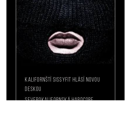
KALIFORNŠTÍ SISSYFIT HLÁSÍ NOVOU
DESKOU
Severokalifornská hardcore
smečka Sissyfit je zpátky s novou
dlouhohrající deskou, která nese
název samotné kapely a ukazuje,
že v současnosti